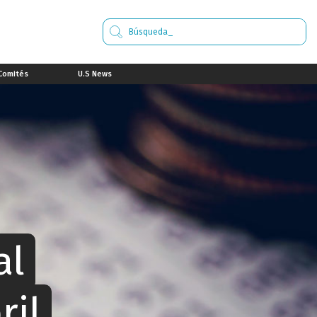
Comités
U.S News
al
ril