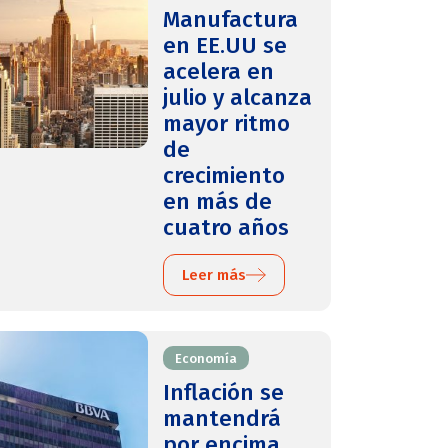
Manufactura
en EE.UU se
acelera en
julio y alcanza
mayor ritmo
de
crecimiento
en más de
cuatro años
Leer más
Economía
Inflación se
mantendrá
por encima