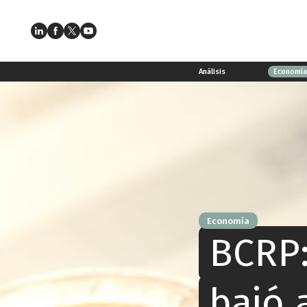
Análisis
Economí
Economía
BCRP:
bajó 