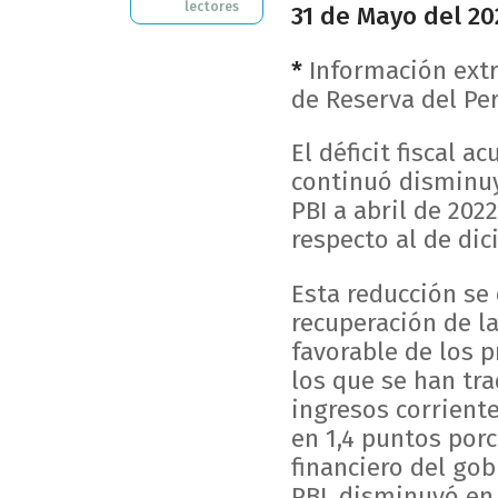
lectores
31 de Mayo del 20
*
Información extr
de Reserva del Pe
El déficit fiscal
continuó disminuy
PBI a abril de 202
respecto al de dic
Esta reducción se
recuperación de l
favorable de los p
los que se han tr
ingresos corrient
en 1,4 puntos porc
financiero del go
PBI, disminuyó en