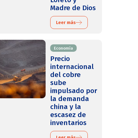
Madre de Dios
Leer más
Economía
Precio
internacional
del cobre
sube
impulsado por
la demanda
china y la
escasez de
inventarios
Leer más