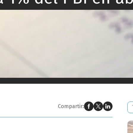
l anual bajó a 1% del PBI en abril
Compartir: