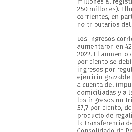
millones al regis
250 millones). Ell
corrientes, en par
no tributarios del
Los ingresos corr
aumentaron en 42,8
2022. El aumento d
por ciento se debi
ingresos por regul
ejercicio gravabl
a cuenta del impu
domiciliadas y a l
los ingresos no tr
57,7 por ciento, d
producto de regali
la transferencia d
Consolidado de Re