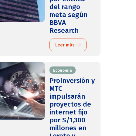
del rango
meta según
BBVA
Research
Leer más
Economía
ProInversión y
MTC
impulsarán
proyectos de
internet fijo
por S/1,300
millones en
Loreto y