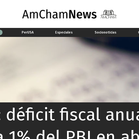
a
PerUSA
Especiales
Socionoticias
 déficit fiscal anu
a 1% del PBI en ab