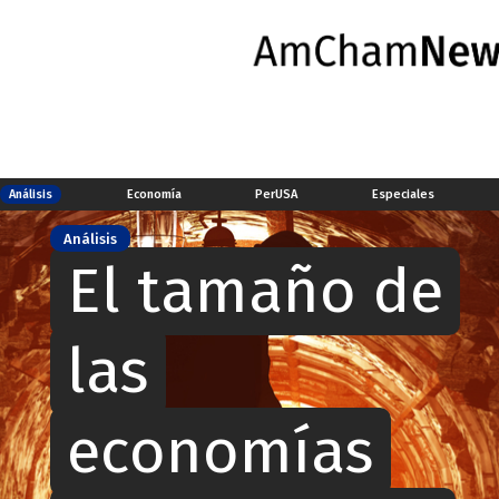
Análisis
Economía
PerUSA
Especiales
Análisis
El tamaño de
las
economías