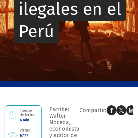
ilegales en el
Perú
Ahora estás leyendo: El tamaño de las economías ilegales en el Perú
Escribe:
Compartir:
Tiempo
Walter
de lectura:
6 min
Noceda,
economista
Vistas:
y editor de
6777