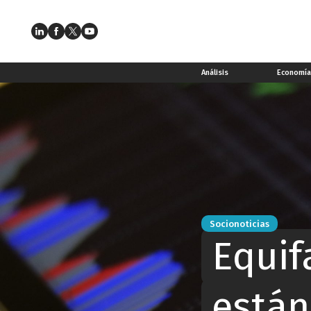
Análisis
Economí
Socionoticias
Equif
están