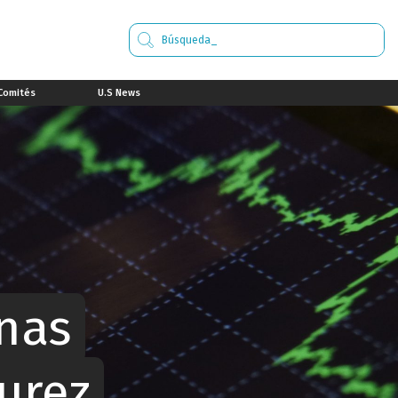
Comités
U.S News
anas
urez