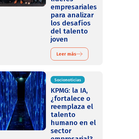
empresariales
para analizar
los desafíos
del talento
joven
Leer más
Socionoticias
KPMG: la IA,
¿fortalece o
reemplaza el
talento
humano en el
sector
empresarial?