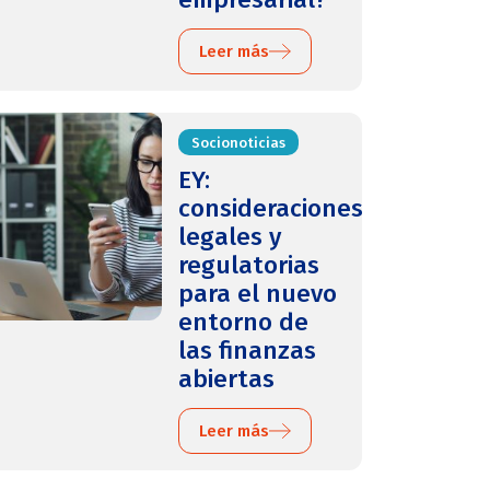
Leer más
Socionoticias
EY:
consideraciones
legales y
regulatorias
para el nuevo
entorno de
las finanzas
abiertas
Leer más