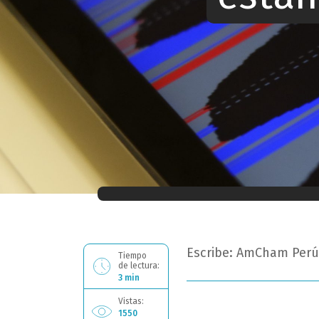
Ahora estás leyendo: Equifax: fintech
Escribe: AmCham Perú
Tiempo
de lectura:
3 min
Vistas:
1550