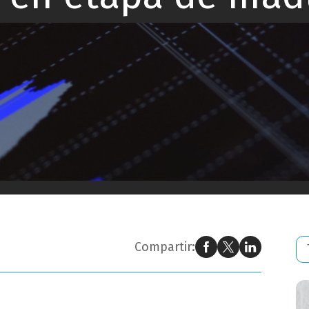
s peruanas están en etapa de madurez
Compartir: