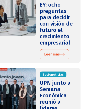
EY: ocho
preguntas
para decidir
con visión de
futuro el
crecimiento
empresarial
Leer más
Socionoticias
UPN junto a
Semana
Económica
reunió a
líderes