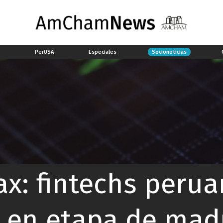
a
PerUSA
Especiales
Socionoticias
ax: fintechs peru
 en etapa de mad