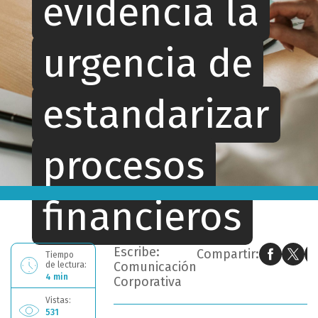
evidencia la
urgencia de
estandarizar
procesos
Ahora estás leyendo: EY Perú: cuatro errores comunes que evidencia la urgencia de estandarizar procesos financieros
financieros
Escribe:
Compartir:
Tiempo
Comunicación
de lectura:
4 min
Corporativa
Vistas:
531