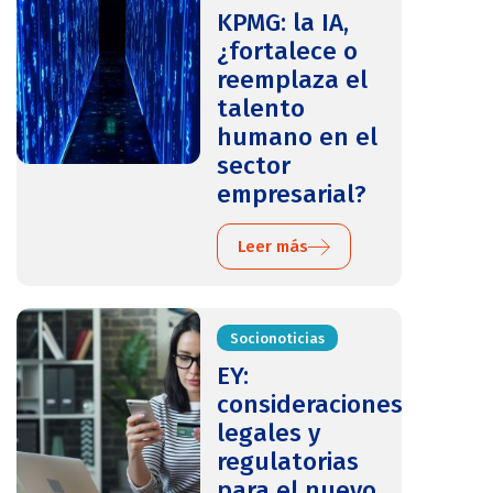
KPMG: la IA,
¿fortalece o
reemplaza el
talento
humano en el
sector
empresarial?
Leer más
Socionoticias
EY:
consideraciones
legales y
regulatorias
para el nuevo