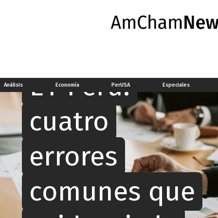
Socionoticias
EY Perú:
Análisis
Economía
PerUSA
Especiales
cuatro
errores
comunes que