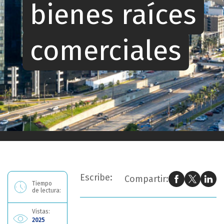
bienes raíces
comerciales
Ahora estás leyendo: JLL: 10 principales tendencias de bienes raíces comerciales
Escribe:
Compartir:
Tiempo
de lectura:
Vistas:
2025