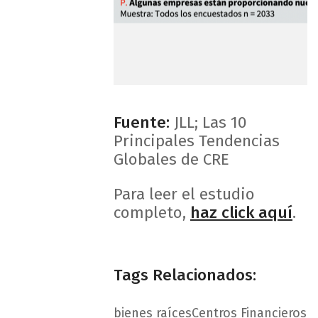
1
Fuente:
JLL; Las 10
Principales Tendencias
Globales de CRE
Para leer el estudio
completo,
haz click aquí
.
Tags Relacionados:
bienes raíces
Centros Financieros