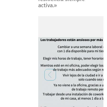
activa.»
Previous