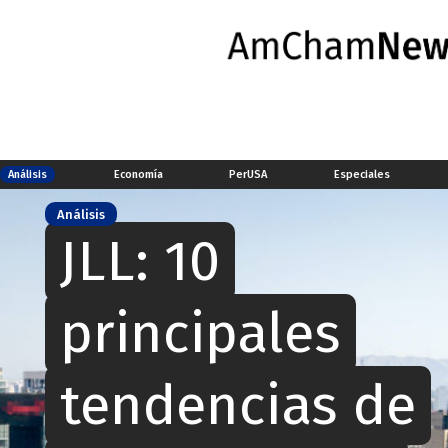
Análisis
Economía
PerUSA
Especiales
Análisis
JLL: 10
principales
tendencias de