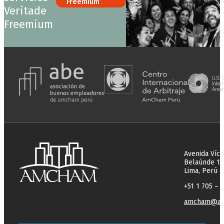
Freemium
Veritade
Freemium
Avenida Víct
Belaúnde 177
Lima, Perú
+51 1 705 – 
amcham@am