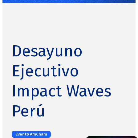
AMSI
Eventos
Media Center
Desayuno
Tribunal de Ética
Directorio
Ejecutivo
Contacto
Impact Waves
Perú
Evento AmCham