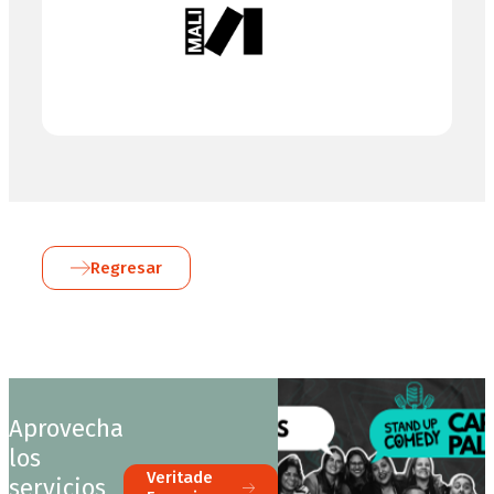
Regresar
Aprovecha
los
Veritade
servicios