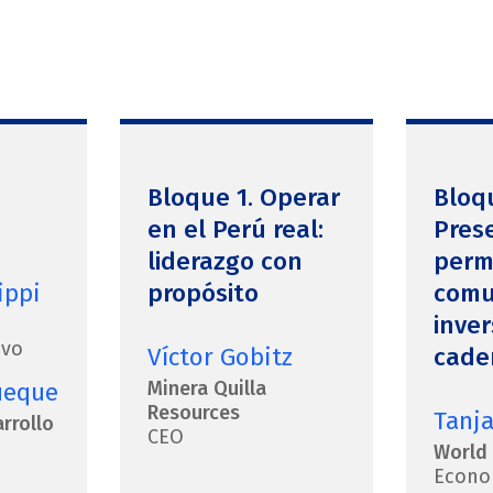
Bloque 1. Operar
Bloqu
en el Perú real:
Pres
liderazgo con
perm
ippi
propósito
comu
inver
ivo
Víctor Gobitz
cade
Minera Quilla
ueque
Resources
Tanj
rrollo
CEO
World
Econo