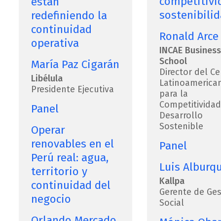
competitivi
están
sostenibili
redefiniendo la
continuidad
Ronald Arce
operativa
INCAE Business
School
María Paz Cigarán
Director del Ce
Libélula
Latinoamerica
Presidente Ejecutiva
para la
Competitividad
Panel
Desarrollo
Sostenible
Operar
renovables en el
Panel
Perú real: agua,
Luis Alburq
territorio y
Kallpa
continuidad del
Gerente de Ges
negocio
Social
Orlando Mercado