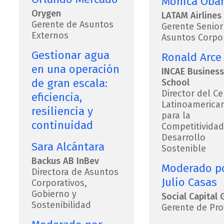
Mónica Oba
Orygen
LATAM Airlines
Gerente de Asuntos
Gerente Senior
Externos
Asuntos Corpor
Gestionar agua
Ronald Arce
en una operación
INCAE Business
de gran escala:
School
Director del Ce
eficiencia,
Latinoamerica
resiliencia y
para la
continuidad
Competitividad
Desarrollo
Sara Alcántara
Sostenible
Backus AB InBev
Moderado p
Directora de Asuntos
Julio Casas
Corporativos,
Gobierno y
Social Capital 
Sostenibilidad
Gerente de Pro