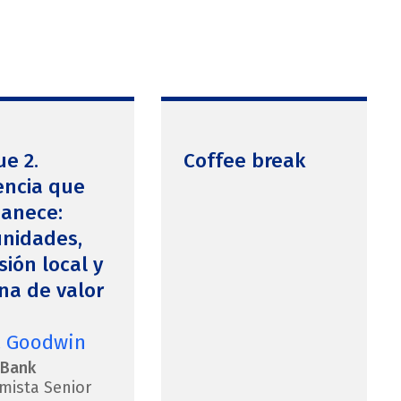
e 2.
Coffee break
encia que
anece:
nidades,
sión local y
na de valor
a Goodwin
 Bank
mista Senior