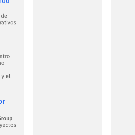
ndo
 de
ativos
ntro
no
 y el
or
Group
yectos