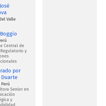
José
ova
del Valle
 Boggio
Perú
e Central de
 Regulatorio y
iones
ucionales
rado por
 Duarte
 Perú
tora Senior en
icación
égica y
ibilidad