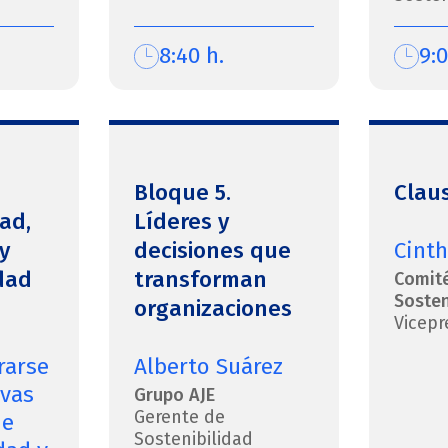
8:40 h.
9:0
Bloque 5.
Clau
ad,
Líderes y
y
decisiones que
Cinth
dad
transforman
Comité
Sosten
organizaciones
Vicepr
rarse
Alberto Suárez
evas
Grupo AJE
Gerente de
de
Sostenibilidad