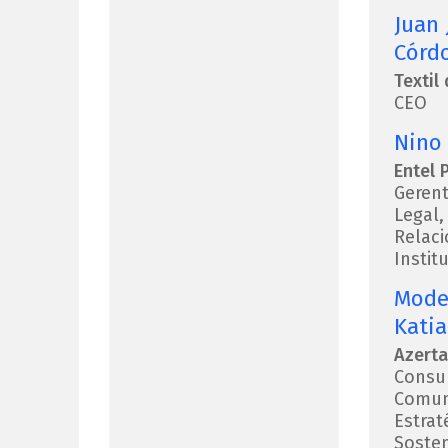
Juan 
Córd
Textil 
CEO
Nino
Entel 
Gerent
Legal,
Relac
Instit
Mode
Katia
Azerta
Consul
Comun
Estrat
Sosten