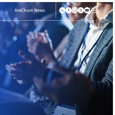
AmCham News
Nosotros
Trade & Innovation Center
Gestión Empresarial
ABE
Arbitraje
AMSI
Eventos