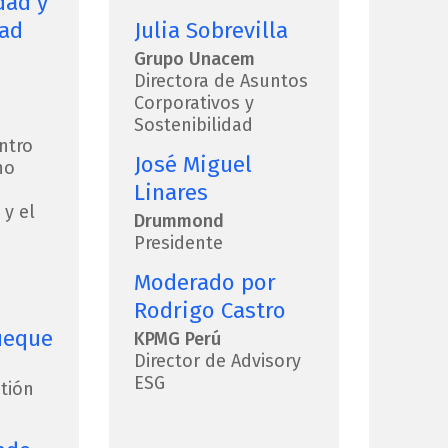
dad y
dad
Julia Sobrevilla
Grupo Unacem
Directora de Asuntos
Corporativos y
Sostenibilidad
ntro
José Miguel
no
Linares
 y el
Drummond
Presidente
Moderado por
Rodrigo Castro
ueque
KPMG Perú
Director de Advisory
ESG
tión