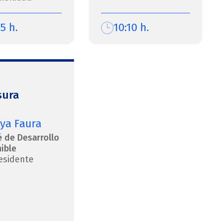
5 h.
10:10 h.
sura
ya Faura
 de Desarrollo
ible
esidente