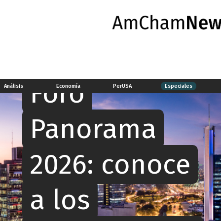
Especiales
Foro
Análisis
Economía
PerUSA
Especiales
Panorama
2026: conoce
a los