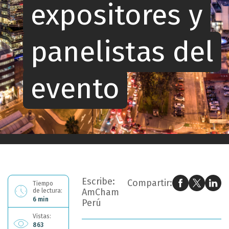
expositores y
panelistas del
evento
Ahora estás leyendo: Foro Panorama 2026: conoce a los expositores y panelistas del evento
Escribe:
Compartir:
Tiempo
AmCham
de lectura:
6 min
Perú
Vistas:
863