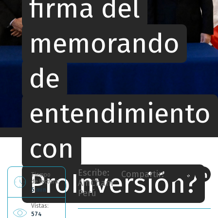
firma del
memorando
de
entendimiento
Ahora estás leyendo: Perú y Estados Unidos: ¿Qué significa la firma del memorando de entendimiento con ProInversión?
con
ProInversión?
Escribe:
Compartir:
Tiempo
AmCham
de lectura:
5 min
Perú
Vistas:
574