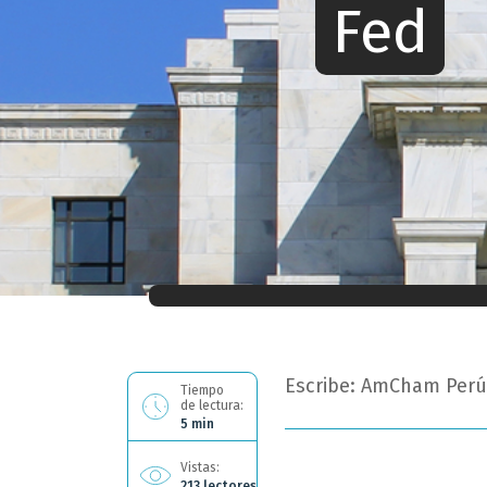
Fed
Ahora estás leyendo: Kevin Warsh es c
Escribe: AmCham Perú
Tiempo
de lectura:
5 min
Vistas:
213 lectores