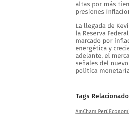
altas por más ti
presiones inflacio
La llegada de Kev
la Reserva Federa
marcado por inflac
energética y creci
adelante, el merc
señales del nuevo
política monetari
Tags Relacionado
AmCham Perú
Econom