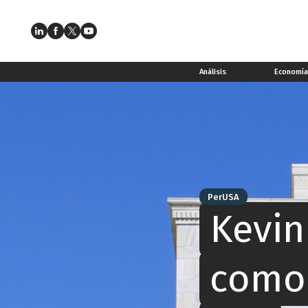
Análisis
Economí
PerUSA
Kevin
como 