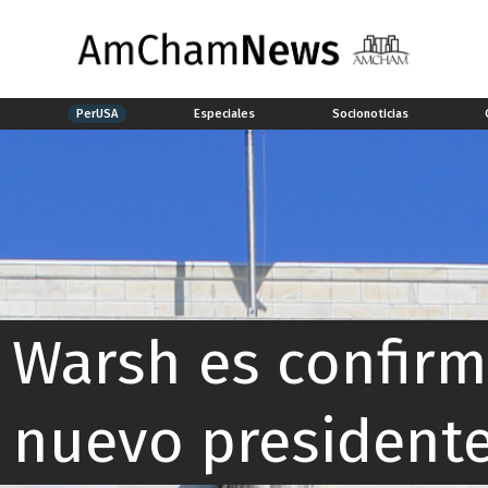
a
PerUSA
Especiales
Socionoticias
 Warsh es confir
nuevo presidente