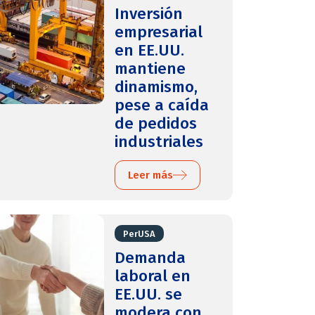
Inversión
empresarial
en EE.UU.
mantiene
dinamismo,
pese a caída
de pedidos
industriales
Leer más
PerUSA
Demanda
laboral en
EE.UU. se
modera con