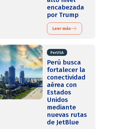
encabezada
por Trump
Leer más
PerUSA
Perú busca
fortalecer la
conectividad
aérea con
Estados
Unidos
mediante
nuevas rutas
de JetBlue