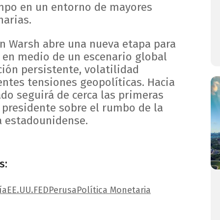
empo en un entorno de mayores
narias.
in Warsh abre una nueva etapa para
l en medio de un escenario global
ión persistente, volatilidad
entes tensiones geopolíticas. Hacia
ado seguirá de cerca las primeras
 presidente sobre el rumbo de la
a estadounidense.
s:
ía
EE.UU.
FED
Perusa
Política Monetaria