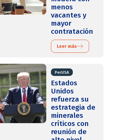
menos
vacantes y
mayor
contratación
Leer más
PerUSA
Estados
Unidos
refuerza su
estrategia de
minerales
críticos con
reunión de
alto nivel