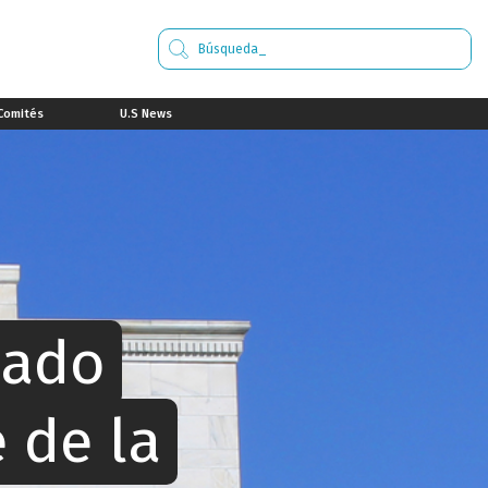
Comités
U.S News
mado
 de la