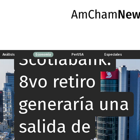
Economía
Scotiabank:
Análisis
Economía
PerUSA
Especiales
8vo retiro
generaría una
salida de