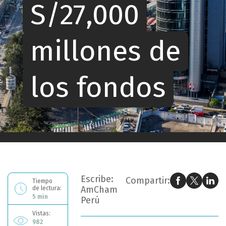
S/27,000
millones de
los fondos
Ahora estás leyendo: Scotiabank: 8vo retiro generaría una salida de S/27,000 millones de los fondos
Escribe:
Compartir:
Tiempo
AmCham
de lectura:
5 min
Perú
Vistas:
982