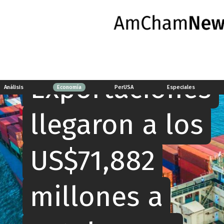
Economía
Exportaciones
Análisis
Economía
PerUSA
Especiales
llegaron a los
US$71,882
millones a