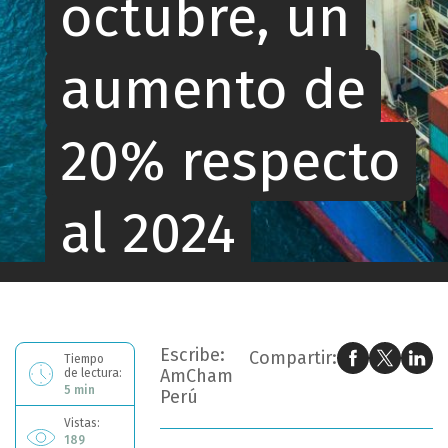
octubre, un
aumento de
20% respecto
al 2024
Ahora estás leyendo: Exportaciones llegaron a los US$71,882 millones a octubre, un aumento de 20% respecto al 2024
Escribe:
Compartir:
Tiempo
AmCham
de lectura:
5 min
Perú
Vistas:
189