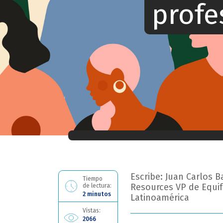
profe
Ahora estás leyendo: Mujeres en carrer
Escribe: Juan Carlos 
Tiempo
Resources VP de Equif
de lectura:
2 minutos
Latinoamérica
Vistas:
2066