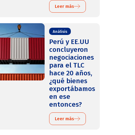
Leer más
Análisis
Perú y EE.UU
concluyeron
negociaciones
para el TLC
hace 20 años,
¿qué bienes
exportábamos
en ese
entonces?
Leer más