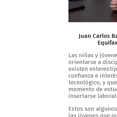
Juan Carlos 
Equifa
Las niñas y jóven
orientarse a disc
existen estereoti
confianza e interé
tecnológico, y que
momento de estudi
insertarse labora
Estos son alguno
las jóvenes que qu