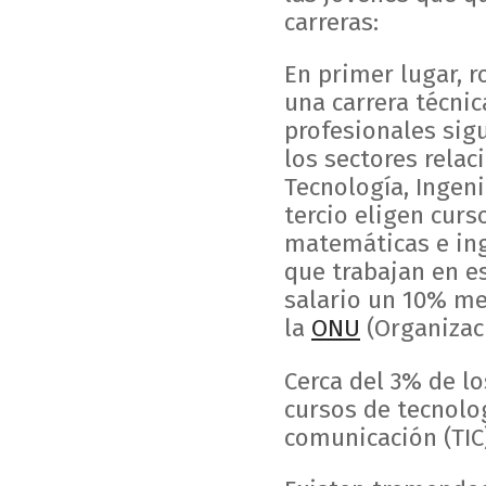
carreras:
En primer lugar, r
una carrera técnic
profesionales sig
los sectores relac
Tecnología, Ingen
tercio eligen cur
matemáticas e ing
que trabajan en e
salario un 10% me
la
ONU
(Organizac
Cerca del 3% de l
cursos de tecnolog
comunicación (TIC