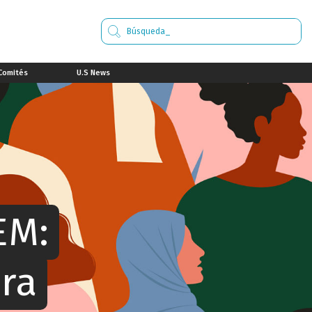
Comités
U.S News
EM:
ra