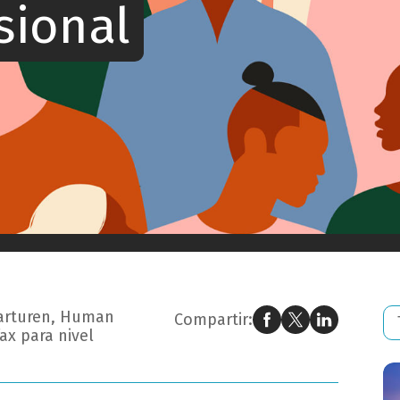
sional
as STEM: cómo impulsar tu carrera profesional
Barturen, Human
Compartir:
ax para nivel