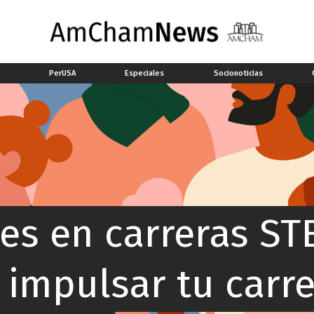
a
PerUSA
Especiales
Socionoticias
es en carreras ST
impulsar tu carre