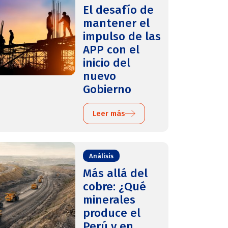
El desafío de
mantener el
impulso de las
APP con el
inicio del
nuevo
Gobierno
Leer más
Análisis
Más allá del
cobre: ¿Qué
minerales
produce el
Perú y en